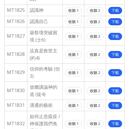
MT1825
認識神
收聽 1
收聽 2
下載
MT1826
認識自己
收聽 1
收聽 2
下載
築祭壇突破困
MT1827
收聽 1
收聽 2
下載
境 (士6)
這真是救世主
MT1828
收聽 1
收聽 2
下載
(約4)
信仰的考驗 (但
MT1829
收聽 1
收聽 2
下載
3)
放膽講論神的
MT1830
收聽 1
收聽 2
下載
道 (徒4)
MT1831
溝通的藝術
收聽 1
收聽 2
下載
如何止息瘟疫 /
MT1832
神保護我們免
收聽 1
收聽 2
下載