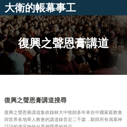
大衛的帳幕事工
復興之聲恩膏講道
復興之聲恩膏講道搜尋
復興之聲恩膏講道集收錄林大中牧師多年來在中國家庭教會
與世界各地華人教會的講道錄音近二千篇，願與所有渴慕神
話語的弟兄姊妹分享神寶貴的啟示。